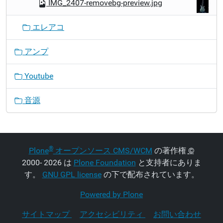
IMG_2407-removebg-preview.jpg
エレアコ
アンプ
Youtube
音源
®
Plone
オープンソース CMS/WCM
の著作権
©
2000- 2026 は
Plone Foundation
と支持者にありま
す。
GNU GPL license
の下で配布されています。
Powered by Plone
サイトマップ
アクセシビリティ
お問い合わせ