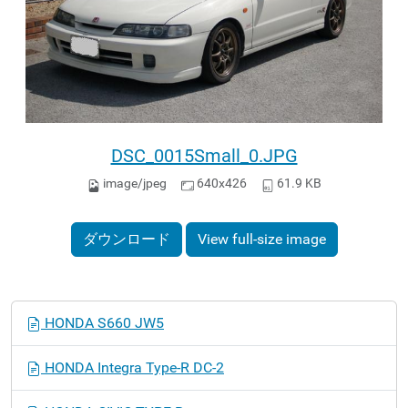
DSC_0015Small_0.JPG
image/jpeg
640x426
61.9 KB
ダウンロード
View full-size image
ナ
HONDA S660 JW5
ビ
ゲ
HONDA Integra Type-R DC-2
ー
シ