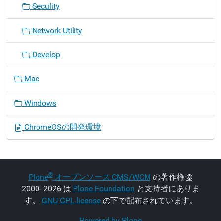
Seculity
Network Utility
Develop
Mac
Windows
ChromeOSの開発環境
®
Plone
オープンソース CMS/WCM
の著作権
©
2000- 2026 は
Plone Foundation
と支持者にありま
す。
GNU GPL license
の下で配布されています。
Powered by Plone