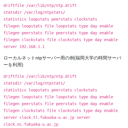
driftfile /var/lib/ntp/ntp.drift
statsdir /var/log/ntpstats/
statistics loopstats peerstats clockstats
filegen loopstats file loopstats type day enable
filegen peerstats file peerstats type day enable
filegen clockstats file clockstats type day enable
server 192.168.1.1
ローカルネットntpサーバー用の例(福岡大学の時間サーバ
ーを利用)
driftfile /var/lib/ntp/ntp.drift
statsdir /var/log/ntpstats/
statistics loopstats peerstats clockstats
filegen loopstats file loopstats type day enable
filegen peerstats file peerstats type day enable
filegen clockstats file clockstats type day enable
server clock.tl.fukuoka-u.ac.jp server
clock.nc.fukuoka-u.ac.jp