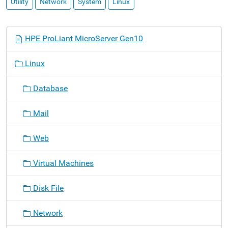
Utility
Network
System
Linux
ナ
HPE ProLiant MicroServer Gen10
ビ
ゲ
Linux
ー
シ
Database
ョ
ン
Mail
Web
Virtual Machines
Disk File
Network